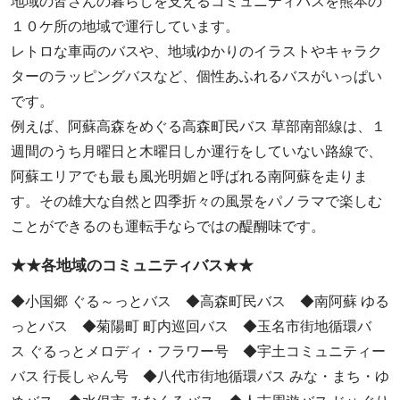
地域の皆さんの暮らしを支えるコミュニティバスを熊本の
１０ケ所の地域で運行しています。
レトロな車両のバスや、地域ゆかりのイラストやキャラク
ターのラッピングバスなど、個性あふれるバスがいっぱい
です。
例えば、阿蘇高森をめぐる高森町民バス 草部南部線は、１
週間のうち月曜日と木曜日しか運行をしていない路線で、
阿蘇エリアでも最も風光明媚と呼ばれる南阿蘇を走りま
す。その雄大な自然と四季折々の風景をパノラマで楽しむ
ことができるのも運転手ならではの醍醐味です。
★★各地域のコミュニティバス★★
◆小国郷 ぐる～っとバス ◆高森町民バス ◆南阿蘇 ゆる
っとバス ◆菊陽町 町内巡回バス ◆玉名市街地循環バ
ス ぐるっとメロディ・フラワー号 ◆宇土コミュニティー
バス 行長しゃん号 ◆八代市街地循環バス みな・まち・ゆ