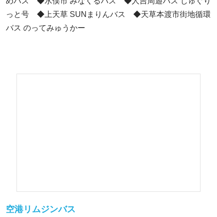
めバス ◆水俣市 みなくるバス ◆人吉周遊バス じゅぐり
っと号 ◆上天草 SUNまりんバス ◆天草本渡市街地循環
バス のってみゅうかー
空港リムジンバス