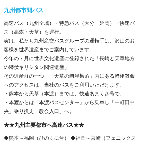
九州都市間バス
高速バス（九州全域）・特急バス（大分・延岡）・快速バ
ス（高森・天草）を運行。
実は、私たち九州産交バスグループの運転手は、沢山のお
客様を世界遺産までご案内しています。
今年の７月に世界文化遺産に登録された「長崎と天草地方
の潜伏キリシタン関連遺産」
その遺産群の一つ、「天草の﨑津集落」内にある﨑津教会
へのアクセスは、当社のバスをご利用いただけます。
・熊本から天草（本渡）までは、快速あまくさ号で。
・本渡からは「本渡バスセンター」から乗車し「一町田中
央」乗り換え「教会入口」へ。
★★九州主要都市へ高速バス★★
◆熊本～福岡（ひのくに号） ◆福岡～宮崎（フェニックス