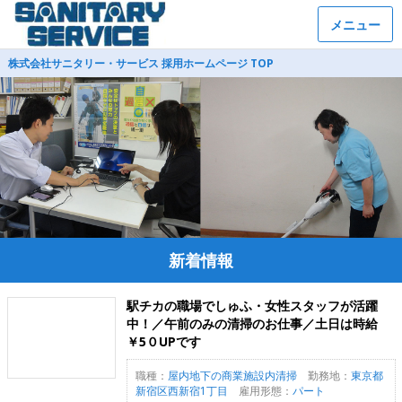
メニュー
株式会社サニタリー・サービス 採用ホームページ TOP
新着情報
駅チカの職場でしゅふ・女性スタッフが活躍
中！／午前のみの清掃のお仕事／土日は時給
￥5０UPです
職種：
屋内地下の商業施設内清掃
勤務地：
東京都
新宿区西新宿1丁目
雇用形態：
パート