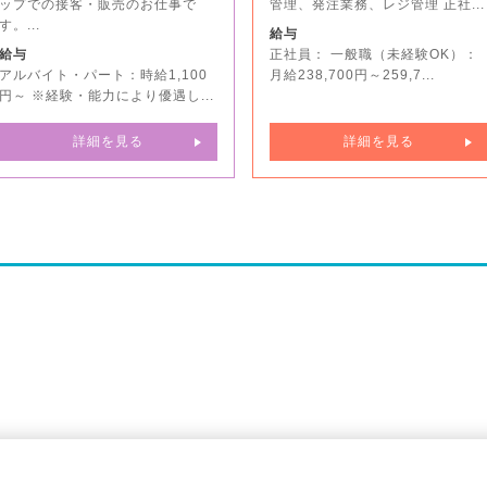
ップでの接客・販売のお仕事で
管理、発注業務、レジ管理 正社...
す。...
給与
給与
正社員： 一般職（未経験OK）：
アルバイト・パート：時給1,100
月給238,700円～259,7...
円～ ※経験・能力により優遇し...
詳細を見る
詳細を見る
Copyright © SAN-A PARCO, Inc. All rights reserved.