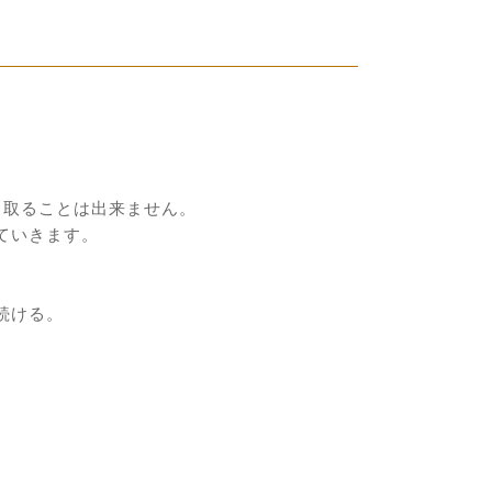
じ取ることは出来ません。
ていきます。
続ける。