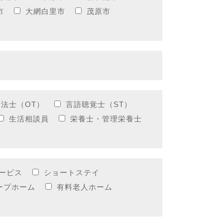
市
大網白里市
茂原市
法士（OT）
言語聴覚士（ST）
生活相談員
栄養士・管理栄養士
ービス
ショートステイ
ープホーム
有料老人ホーム