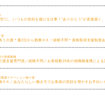
浜
お宅”に、いつもの笑顔を届ける仕事！“ありがとう”が直接届く、
子安
添う介護＊週2日から勤務ＯＫ！経験不問＊資格取得支援制度あり
護小規模船橋
介護支援専門員／経験不問／お客様数29名の他職種連携による
問看護ステーション袖ケ浦
務ＯＫ／あなたらしい働き方でお客様の笑顔を増やすお手伝いを