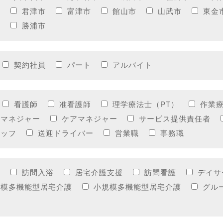
市
君津市
富津市
館山市
山武市
東金
町
勝浦市
契約社員
パート
アルバイト
看護師
准看護師
理学療法士（PT）
作業療
アマネジャー
ケアマネジャー
サービス提供責任者
タッフ
送迎ドライバー
営業職
事務職
護
訪問入浴
居宅介護支援
訪問看護
デイサ
規模多機能型居宅介護
小規模多機能型居宅介護
グル