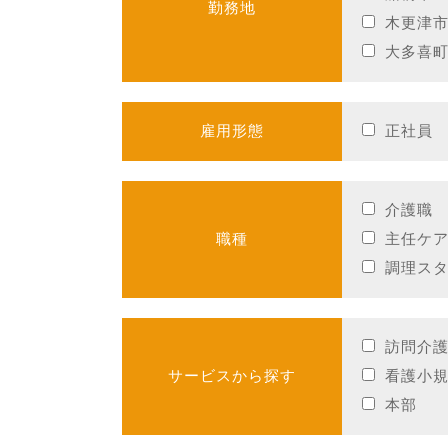
勤務地
木更津
大多喜
雇用形態
正社員
介護職
職種
主任ケ
調理ス
訪問介
サービスから探す
看護小
本部