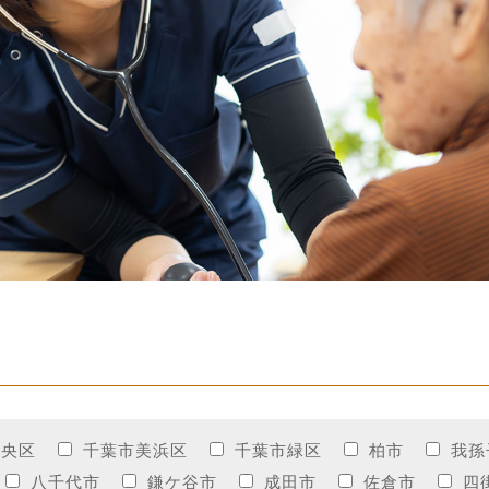
中央区
千葉市美浜区
千葉市緑区
柏市
我孫
八千代市
鎌ケ谷市
成田市
佐倉市
四