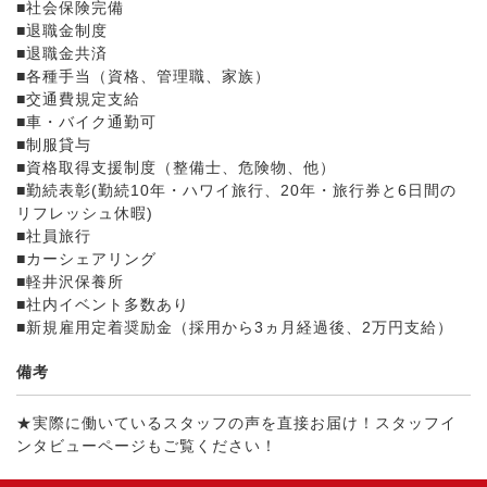
■社会保険完備
■退職金制度
■退職金共済
■各種手当（資格、管理職、家族）
■交通費規定支給
■車・バイク通勤可
■制服貸与
■資格取得支援制度（整備士、危険物、他）
■勤続表彰(勤続10年・ハワイ旅行、20年・旅行券と6日間の
リフレッシュ休暇)
■社員旅行
■カーシェアリング
■軽井沢保養所
■社内イベント多数あり
■新規雇用定着奨励金（採用から3ヵ月経過後、2万円支給）
備考
★実際に働いているスタッフの声を直接お届け！スタッフイ
ンタビューページもご覧ください！