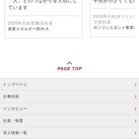
「人」とのつながりを大切にし
子供が小さくても働
ています
2010年入社/ガソリン
フ/正社員
2020年入社/営業/正社員
ガソリンスタンド事業部/
産業エネルギー部/H.A
PAGE TOP
トップページ
仕事内容
インタビュー
社風・制度
求人情報一覧