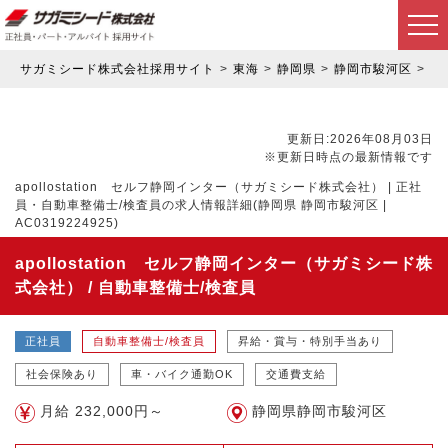
サガミシード株式会社採用サイト
東海
静岡県
静岡市駿河区
正
更新日:2026年08月03日
※更新日時点の最新情報です
apollostation セルフ静岡インター（サガミシード株式会社） | 正社
員・自動車整備士/検査員の求人情報詳細(静岡県 静岡市駿河区 |
AC0319224925)
apollostation セルフ静岡インター（サガミシード株
式会社） / 自動車整備士/検査員
正社員
自動車整備士/検査員
昇給・賞与・特別手当あり
社会保険あり
車・バイク通勤OK
交通費支給
月給 232,000円～
静岡県静岡市駿河区