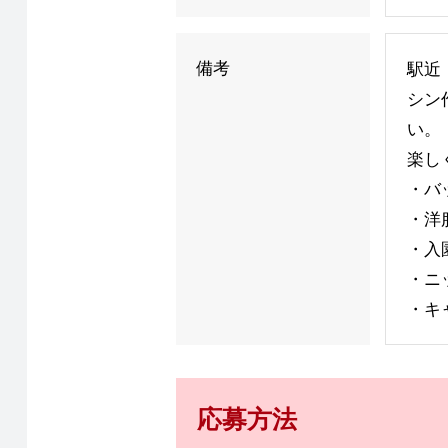
備考
駅近
シン
い。
楽し
・バ
・洋
・入
・ニ
・キ
応募方法