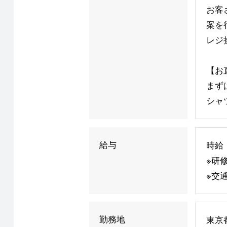
お客
案を
レジ
【お
まず
シャ
給与
時給：
※研
※交
勤務地
東京