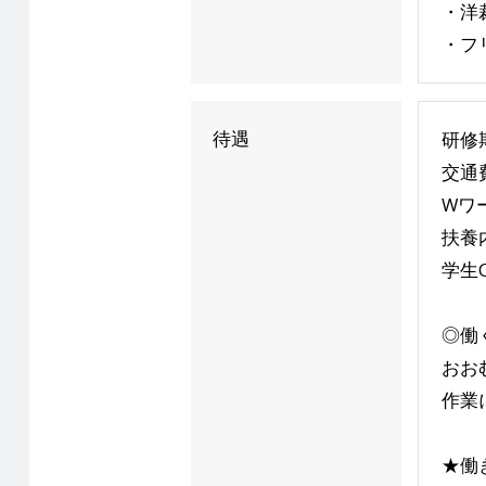
・洋
・フ
待遇
研修
交通
Wワ
扶養
学生
◎働
おお
作業
★働