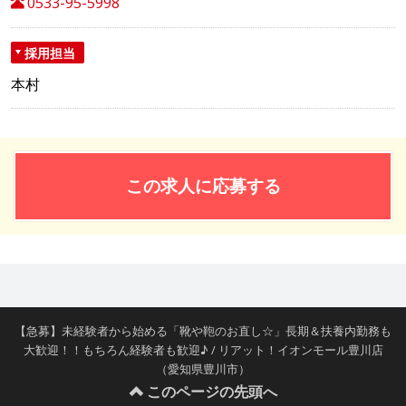
0533-95-5998
採用担当
本村
この求人に応募する
【急募】未経験者から始める「靴や鞄のお直し☆」長期＆扶養内勤務も
大歓迎！！もちろん経験者も歓迎♪ / リアット！イオンモール豊川店
（愛知県豊川市）
このページの先頭へ