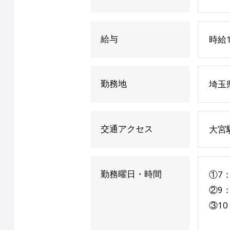
給与
時給1
勤務地
埼玉
交通アクセス
大宮
勤務曜日・時間
①7：
②9：
③10