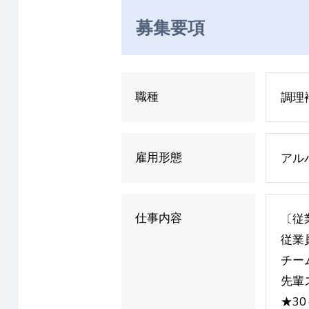
募集要項
職種
調理
雇用形態
アル
仕事内容
〔従
従業
チー
先輩
★3