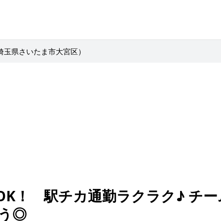
埼玉県さいたま市大宮区）
OK！ 駅チカ通勤ラクラク♪ チ
う◎