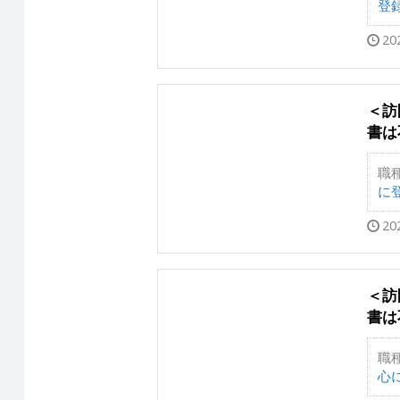
登録
20
＜訪
書は
職
に登
20
＜訪
書は
職
心に