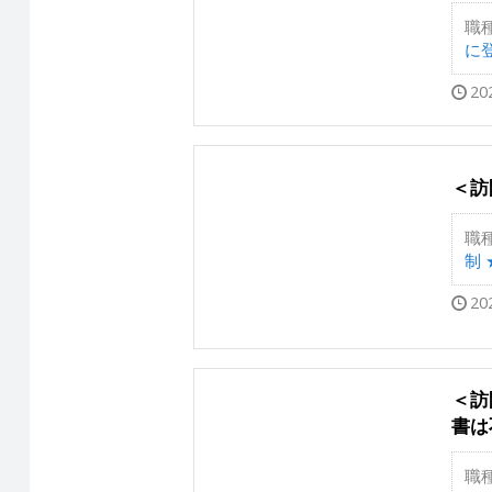
職
に登
20
＜訪
職
制 
20
＜訪
書は
職