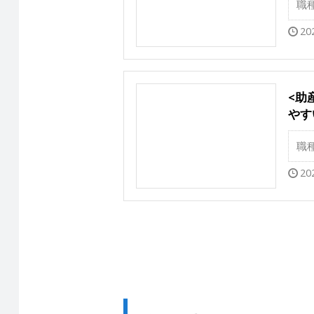
職
20
<助
やす
職
20