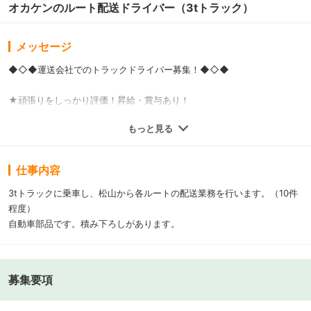
オカケンのルート配送ドライバー（3tトラック）
メッセージ
◆◇◆運送会社でのトラックドライバー募集！◆◇◆
★頑張りをしっかり評価！昇給・賞与あり！
★制服貸与あり！仕事モードに切り替えバッチリ！
もっと見る
★手当充実で長く働きやすい環境◎！
★普通自動車免許は必須資格となります！
仕事内容
3tトラックに乗車し、松山から各ルートの配送業務を行います。（10件
程度）
自動車部品です。積み下ろしがあります。
募集要項