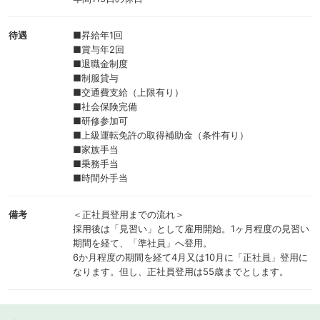
待遇
■昇給年1回
■賞与年2回
■退職金制度
■制服貸与
■交通費支給（上限有り）
■社会保険完備
■研修参加可
■上級運転免許の取得補助金（条件有り）
■家族手当
■乗務手当
■時間外手当
備考
＜正社員登用までの流れ＞
採用後は「見習い」として雇用開始。1ヶ月程度の見習い
期間を経て、「準社員」へ登用。
6か月程度の期間を経て4月又は10月に「正社員」登用に
なります。但し、正社員登用は55歳までとします。