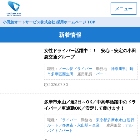
メニュー
小田急オートサービス株式会社 採用ホームページ TOP
新着情報
女性ドライバー活躍中！！ 安心・安定の小田
急交通グループ
職種：
メール便ドライバー
勤務地：
神奈川県川崎
市多摩区西生田
雇用形態：
パート
2026.07.30
多摩市永山／週2日～OK／中高年活躍中のドラ
イバー／車通勤OK／安定して働けます！
職種：
ドライバー
勤務地：
東京都多摩市永山 運行
ルート／多摩市・永山駅⇔企業...
雇用形態：
アル
バイト / パート