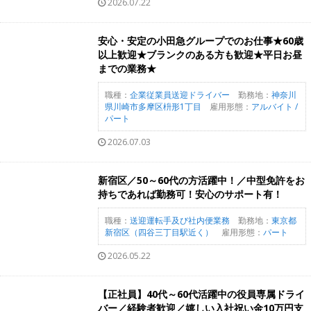
2026.07.22
安心・安定の小田急グループでのお仕事★60歳
以上歓迎★ブランクのある方も歓迎★平日お昼
までの業務★
職種：
企業従業員送迎ドライバー
勤務地：
神奈川
県川崎市多摩区枡形1丁目
雇用形態：
アルバイト /
パート
2026.07.03
新宿区／50～60代の方活躍中！／中型免許をお
持ちであれば勤務可！安心のサポート有！
職種：
送迎運転手及び社内便業務
勤務地：
東京都
新宿区（四谷三丁目駅近く）
雇用形態：
パート
2026.05.22
【正社員】40代～60代活躍中の役員専属ドライ
バー／経験者歓迎／嬉しい入社祝い金10万円支