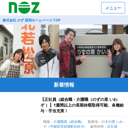
メニュー
株式会社 のず 採用ホームページ TOP
新着情報
【正社員（総合職・介護職（のずの里 いわ
ぞ ）】1週間以上の長期休暇取得可能、各種給
与・手当充実！
職種：
介護職員（総合職）
勤務地：
のずの里 いわ
ぞ（宇都宮市岩曽町849-9）
雇用形態：
正社員