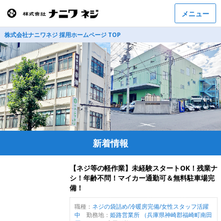
メニュー
株式会社ナニワネジ 採用ホームページ TOP
新着情報
【ネジ等の軽作業】未経験スタートOK！残業ナ
シ！年齢不問！マイカー通勤可＆無料駐車場完
備！
職種：
ネジの袋詰め/冷暖房完備/女性スタッフ活躍
中
勤務地：
姫路営業所 （兵庫県神崎郡福崎町南田