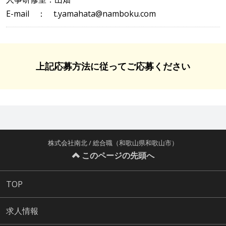
E-mail ： t.yamahata@namboku.com
上記応募方法に従ってご応募ください
株式会社南北 / 総合職（和歌山県和歌山市）
このページの先頭へ
TOP
求人情報