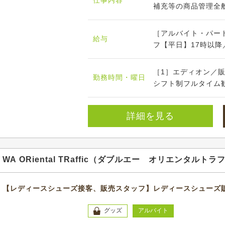
仕事内容
補充等の商品管理全般
［アルバイト・パー
給与
フ【平日】17時以降／時
［1］エディオン／販売
勤務時間・曜日
シフト制フルタイム歓
詳細を見る
WA ORiental TRaffic（ダブルエー オリエンタルト
【レディースシューズ接客、販売スタッフ】レディースシューズ
グッズ
アルバイト