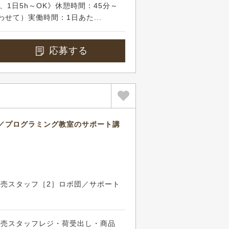
3～、1日5h～OK》休憩時間：45分～
わせて）実働時間：1日あた...
応募する
／プログラミング教室のサポート講
販売スタッフ［2］ロボ団／サポート
販売スタッフレジ・荷受出し・商品