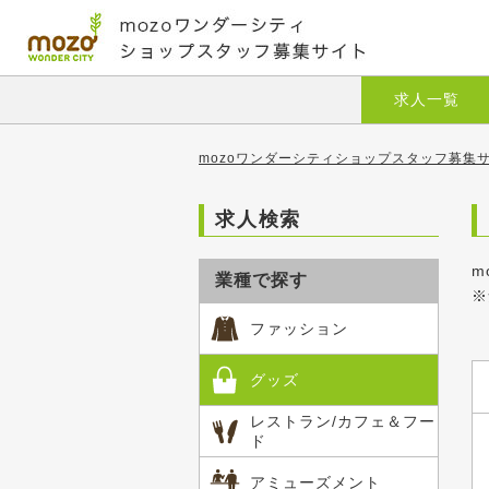
求人一覧
mozoワンダーシティショップスタッフ募集サ
求人検索
m
業種で探す
※
ファッション
グッズ
レストラン/カフェ＆フー
ド
アミューズメント