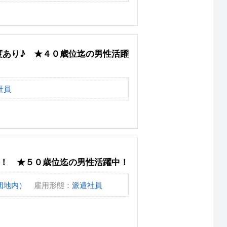
度あり♪ ★４０歳位迄の男性活躍
社員
！！ ★５０歳位迄の男性活躍中！
団地内）
雇用形態：
派遣社員