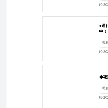
20
●運
中！
職
20
◆夜
職
20