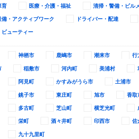
保育
医療・介護・福祉
清掃・警備・ビル
設備・アクティブワーク
ドライバー・配達
・ビューティー
神栖市
鹿嶋市
潮来市
行
市
稲敷市
河内町
美浦村
阿見町
かすみがうら市
土浦市
銚子市
東庄町
旭市
香取
多古町
芝山町
横芝光町
栄町
酒々井町
印西市
佐
九十九里町