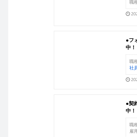
職
20
●フ
中！
職
社
20
●契
中！
職
雇