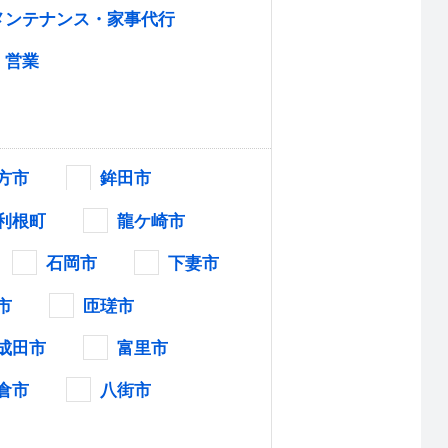
メンテナンス・家事代行
営業
方市
鉾田市
利根町
龍ケ崎市
石岡市
下妻市
市
匝瑳市
成田市
富里市
倉市
八街市