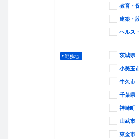
教育・
建築・
ヘルス
茨城県
勤務地
小美玉
牛久市
千葉県
神崎町
山武市
東金市