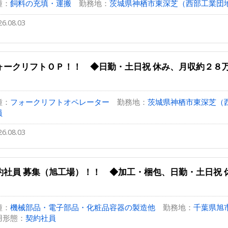
種：
飼料の充填・運搬
勤務地：
茨城県神栖市東深芝（西部工業団
26.08.03
ォークリフトＯＰ！！ ◆日勤・土日祝 休み、月収約２８
種：
フォークリフトオペレーター
勤務地：
茨城県神栖市東深芝（
員
26.08.03
約社員 募集（旭工場）！！ ◆加工・梱包、日勤・土日祝 
種：
機械部品・電子部品・化粧品容器の製造他
勤務地：
千葉県旭市
用形態：
契約社員