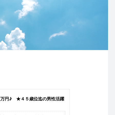
万円♪ ★４５歳位迄の男性活躍