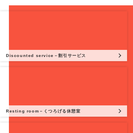
Discounted service－割引サービス
Resting room－くつろげる休憩室