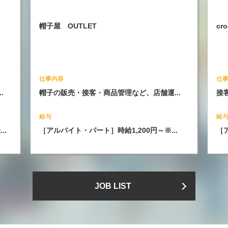
帽子屋 OUTLET
cro
仕事内容
仕
.
帽子の販売・接客・商品管理など、店舗運...
接
給与
給
..
［アルバイト・パート］時給1,200円～※...
［ア
JOB LIST