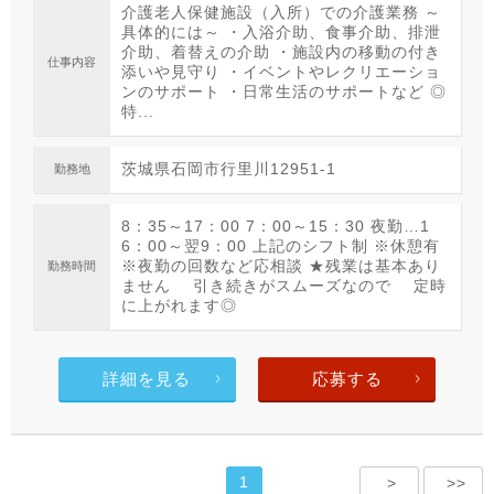
介護老人保健施設（入所）での介護業務 ～
具体的には～ ・入浴介助、食事介助、排泄
介助、着替えの介助 ・施設内の移動の付き
仕事内容
添いや見守り ・イベントやレクリエーショ
ンのサポート ・日常生活のサポートなど ◎
特...
茨城県石岡市行里川12951-1
勤務地
8：35～17：00 7：00～15：30 夜勤…1
6：00～翌9：00 上記のシフト制 ※休憩有
※夜勤の回数など応相談 ★残業は基本あり
勤務時間
ません 引き続きがスムーズなので 定時
に上がれます◎
詳細を見る
応募する
1
>
>>