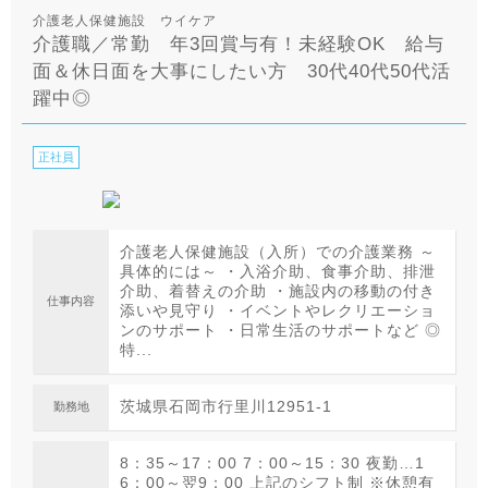
介護老人保健施設 ウイケア
介護職／常勤 年3回賞与有！未経験OK 給与
面＆休日面を大事にしたい方 30代40代50代活
躍中◎
正社員
介護老人保健施設（入所）での介護業務 ～
具体的には～ ・入浴介助、食事介助、排泄
介助、着替えの介助 ・施設内の移動の付き
仕事内容
添いや見守り ・イベントやレクリエーショ
ンのサポート ・日常生活のサポートなど ◎
特...
茨城県石岡市行里川12951-1
勤務地
8：35～17：00 7：00～15：30 夜勤…1
6：00～翌9：00 上記のシフト制 ※休憩有