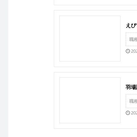
えび
職
20
羽場
職
20