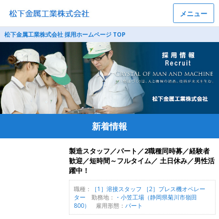
メニュー
松下金属工業株式会社 採用ホームページ TOP
新着情報
製造スタッフ／パート／2職種同時募／経験者
歓迎／短時間～フルタイム／ 土日休み／男性活
躍中！
職種：
［1］溶接スタッフ ［2］プレス機オペレー
ター
勤務地：
・小笠工場（静岡県菊川市嶺田
800）
雇用形態：
パート