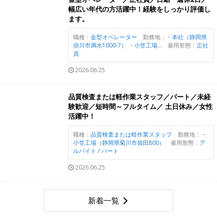
幅広い年代の方活躍中！経験をしっかり評価し
ます。
職種：
金型オペレーター
勤務地：
・本社（静岡県
掛川市満水1000-7） ・小笠工場...
雇用形態：
正社
員
2026.06.25
品質検査または軽作業スタッフ／パート／未経
験歓迎／短時間～フルタイム／ 土日休み／女性
活躍中！
職種：
品質検査または軽作業スタッフ
勤務地：
・
小笠工場（静岡県菊川市嶺田800）
雇用形態：
ア
ルバイト / パート
2026.06.25
新着一覧