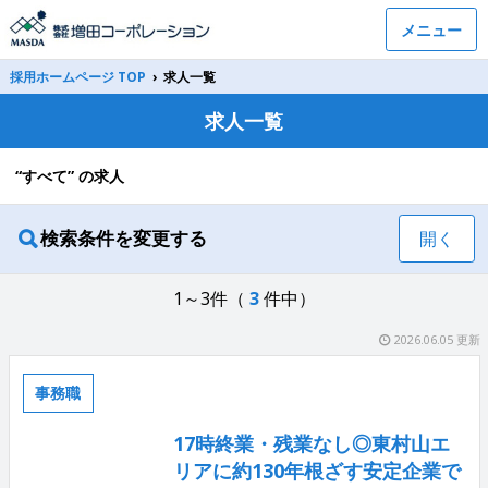
メニュー
採用ホームページ TOP
›
求人一覧
求人一覧
“すべて” の求人
検索条件を変更する
開く
1～3件（
3
件中）
2026.06.05 更新
事務職
17時終業・残業なし◎東村山エ
リアに約130年根ざす安定企業で