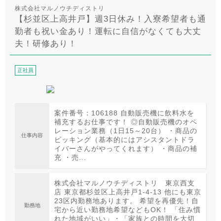
株式会社マルノウチディストリ
【杉並区上高井戸】週3日休み！入寮希望者も通
勤者も祝い金あり！運転に自信がなくても大丈
夫！研修あり！
正社員
案件番号：106188 自動販売機に飲料水を
補充するお仕事です！ ◎自動販売機のオペ
レーション業務（1日15～20台） ・商品の
仕事内容
ピッキング（基本的にはアシスタントドラ
イバーさんがやってくれます） ・商品の補
充 ・売...
株式会社マルノウチディストリ 東京西支
店 東京都杉並区上高井戸1-4-13 他にも東京
23区内勤務地あります。 希望を再優先！自
勤務地
宅から近い勤務地希望などもOK！ 「住み慣
れた地域がいい」・「家族との時間を大切