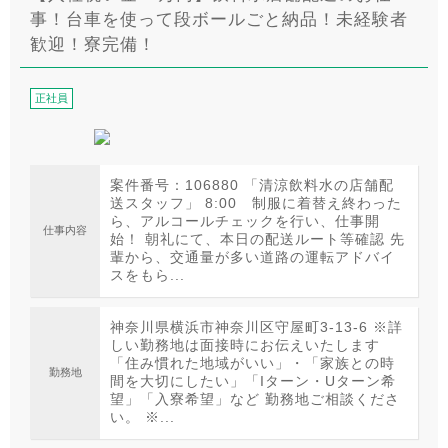
事！台車を使って段ボールごと納品！未経験者
歓迎！寮完備！
正社員
案件番号：106880 「清涼飲料水の店舗配
送スタッフ」 8:00 制服に着替え終わった
ら、アルコールチェックを行い、仕事開
仕事内容
始！ 朝礼にて、本日の配送ルート等確認 先
輩から、交通量が多い道路の運転アドバイ
スをもら...
神奈川県横浜市神奈川区守屋町3-13-6 ※詳
しい勤務地は面接時にお伝えいたします
「住み慣れた地域がいい」・「家族との時
勤務地
間を大切にしたい」「Iターン・Uターン希
望」「入寮希望」など 勤務地ご相談くださ
い。 ※...