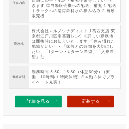
店舗にルート配送・補充作業をしていただ
仕事内容
きます ◎自動販売機への配送、補充 1.配送
トラックへの清涼飲料水の積み込み 2.自動
販売機...
株式会社マルノウチディストリ葛西支店 東
京都江戸川区南葛西1-1-9 ※詳しい勤務地
は面接時にお伝えいたします 「住み慣れた
勤務地
地域がいい」・「家族との時間を大切にし
たい」「Iターン・Uターン希望」「入寮希
望」な...
勤務時間 5:30～16:30（休憩60分） (実
働：10時間/１時間休憩) ※４勤３休でプラ
勤務時間
イベート充実！！
詳細を見る
応募する