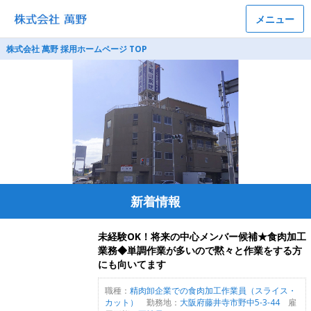
メニュー
株式会社 萬野 採用ホームページ TOP
新着情報
未経験OK！将来の中心メンバー候補★食肉加工
業務◆単調作業が多いので黙々と作業をする方
にも向いてます
職種：
精肉卸企業での食肉加工作業員（スライス・
カット）
勤務地：
大阪府藤井寺市野中5-3-44
雇