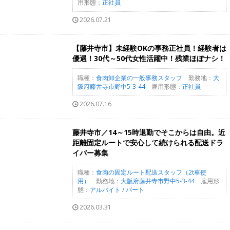
用形態：
正社員
2026.07.21
【藤井寺市】未経験OKの事務正社員！経験者は
優遇！30代～50代女性活躍中！残業ほぼナシ！
職種：
食肉卸企業の一般事務スタッフ
勤務地：
大
阪府藤井寺市野中5-3-44
雇用形態：
正社員
2026.07.16
藤井寺市／14～15時退勤でそこからは自由。近
距離固定ルートで安心して続けられる配送ドラ
イバー募集
職種：
食肉の固定ルート配送スタッフ（2t車使
用）
勤務地：
大阪府藤井寺市野中5-3-44
雇用形
態：
アルバイト / パート
2026.03.31