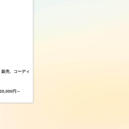
アルバイト
パート
正社員
Right-on
Dr.stret
仕事内容
仕事内容
・販売、コーディ
ジーンズコーディネートをアドバイ
200種
スする...
お客...
給与
給与
0,000円～
［アルバイト・パート］時給1,145円
［正社員］
～
円（月...