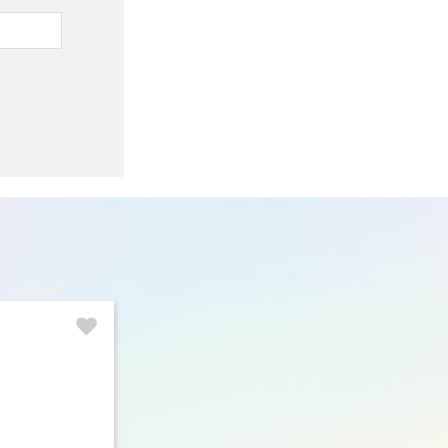
ファッション
サー