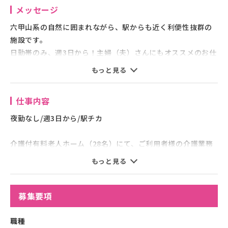
メッセージ
六甲山系の自然に囲まれながら、駅からも近く利便性抜群の
施設です。
日勤帯のみ、週3日から！主婦（夫）さんにもオススメのお仕
事です。
もっと見る
幅広い年代の方が活躍中の職場で、資格や経験を活かして一
緒に働きませんか？
仕事内容
夜勤なし/週3日から/駅チカ
介護付有料老人ホーム（28名）にて、ご利用者様の介護業務
全般をお願いします。
もっと見る
（入浴・食事・排泄･更衣等の身体介助、生活サポート、見守
り 他）
募集要項
職種