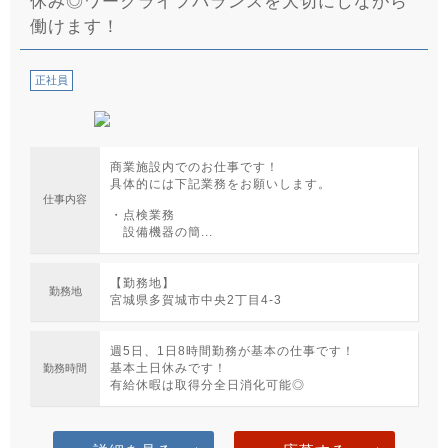
休み◎ワークライフバランスを大切にしながら
働けます！
正社員
商業施設内でのお仕事です！
具体的には下記業務をお願いします。
仕事内容
・点検業務
設備機器の簡...
【勤務地】
勤務地
宮城県多賀城市中央2丁目4-3
週5日、1日8時間勤務が基本の仕事です！
基本土日休みです！
勤務時間
有給休暇は取得分全日消化可能◎