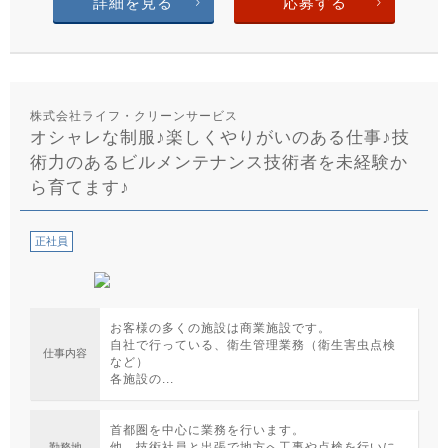
詳細を見る
応募する
株式会社ライフ・クリーンサービス
オシャレな制服♪楽しくやりがいのある仕事♪技
術力のあるビルメンテナンス技術者を未経験か
ら育てます♪
正社員
お客様の多くの施設は商業施設です。
自社で行っている、衛生管理業務（衛生害虫点検
仕事内容
など）
各施設の...
首都圏を中心に業務を行います。
他、技術社員と出張で地方へ工事や点検を行いに
勤務地