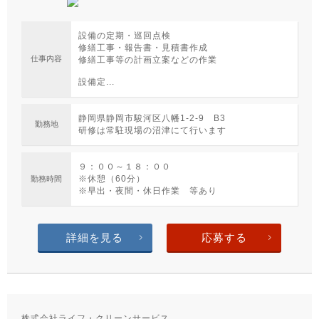
設備の定期・巡回点検
修繕工事・報告書・見積書作成
仕事内容
修繕工事等の計画立案などの作業
設備定...
静岡県静岡市駿河区八幡1-2-9 B3
勤務地
研修は常駐現場の沼津にて行います
９：００～１８：００
※休憩（60分）
勤務時間
※早出・夜間・休日作業 等あり
詳細を見る
応募する
株式会社ライフ・クリーンサービス