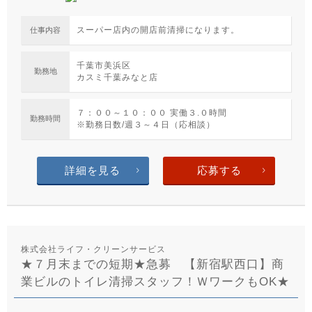
スーパー店内の開店前清掃になります。
仕事内容
千葉市美浜区
勤務地
カスミ千葉みなと店
７：００～１０：００ 実働３.０時間
勤務時間
※勤務日数/週３～４日（応相談）
詳細を見る
応募する
株式会社ライフ・クリーンサービス
★７月末までの短期★急募 【新宿駅西口】商
業ビルのトイレ清掃スタッフ！ＷワークもOK★