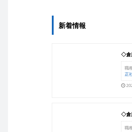
新着情報
◇倉
職
正
20
◇倉
職