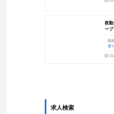
20
夜勤
ープ
職
形16
20
求人検索