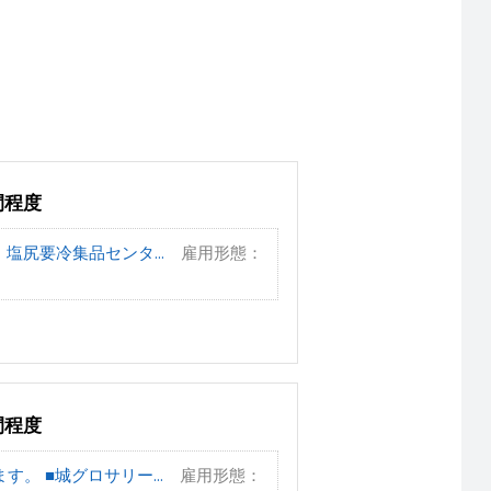
間程度
 塩尻要冷集品センタ...
雇用形態：
間程度
。 ■城グロサリー...
雇用形態：