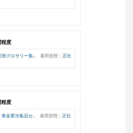
間程度
形グロサリー集...
雇用形態：
正社
間程度
東金要冷集品セ...
雇用形態：
正社