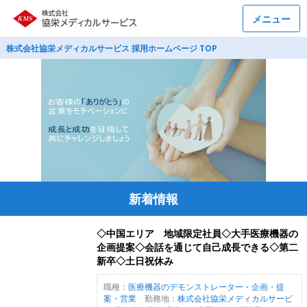
メニュー
株式会社協栄メディカルサービス 採用ホームページ TOP
新着情報
◇中国エリア 地域限定社員◇大手医療機器の
企画提案◇会話を通じて自己成長できる◇第二
新卒◇土日祝休み
職種：
医療機器のデモンストレーター・企画・提
案・営業
勤務地：
株式会社協栄メディカルサービ