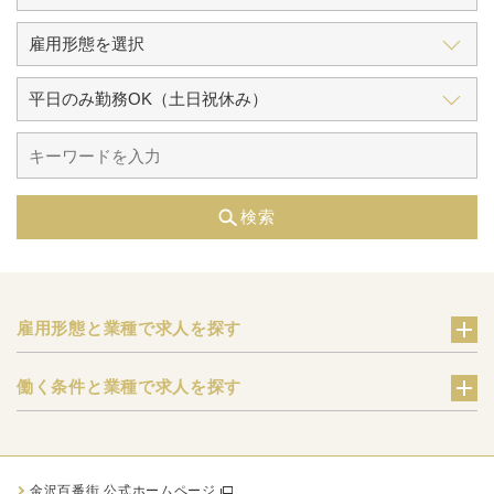
検索
雇用形態と業種で求人を探す
働く条件と業種で求人を探す
金沢百番街 公式ホームページ