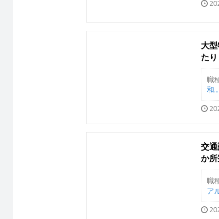
20
大型
たり
職
和...
20
交通
か所
職
アル
20