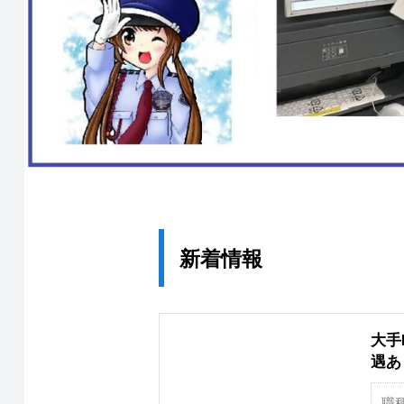
新着情報
大手
遇あ
職