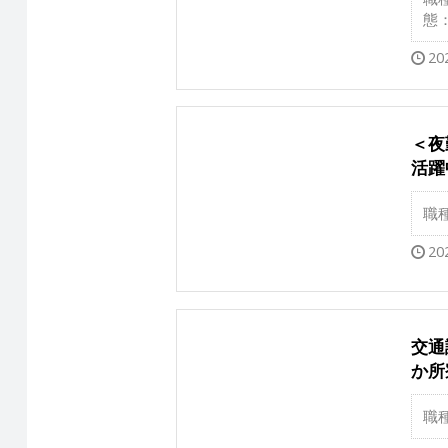
態
20
＜夜
活躍
職
20
交通
か所
職