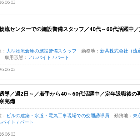
26.06.03
物流センターでの施設警備スタッフ／40代～60代活躍中
種：
大型物流倉庫の施設警備スタッフ
勤務地：
新共株式会社（流
雇用形態：
アルバイト / パート
26.06.03
誘導／週2日～／若手から40～60代活躍中／定年退職後
寮完備
種：
ビルの建築・水道・電気工事現場での交通誘導員
勤務地：
東
バイト / パート
26.06.03