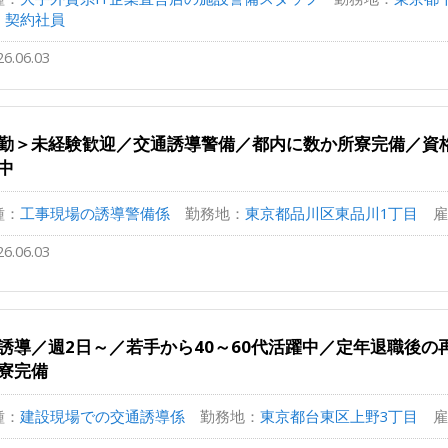
：
契約社員
26.06.03
勤＞未経験歓迎／交通誘導警備／都内に数か所寮完備／資格
中
種：
工事現場の誘導警備係
勤務地：
東京都品川区東品川1丁目
雇
26.06.03
誘導／週2日～／若手から40～60代活躍中／定年退職後
寮完備
種：
建設現場での交通誘導係
勤務地：
東京都台東区上野3丁目
雇