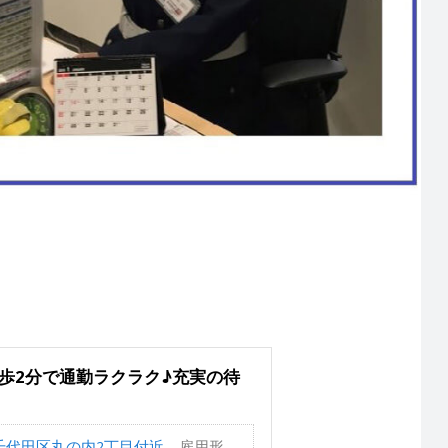
歩2分で通勤ラクラク♪充実の待
千代田区丸の内2丁目付近
雇用形