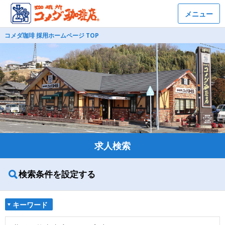
メニュー
コメダ珈琲 採用ホームページ TOP
求人検索
検索条件を設定する
キーワード