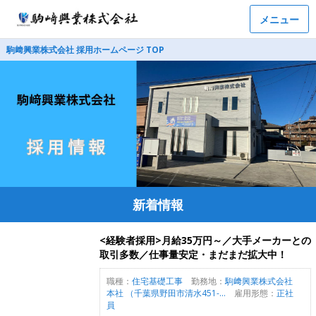
メニュー
駒﨑興業株式会社 採用ホームページ TOP
新着情報
<経験者採用>月給35万円～／大手メーカーとの
取引多数／仕事量安定・まだまだ拡大中！
職種：
住宅基礎工事
勤務地：
駒﨑興業株式会社
本社 （千葉県野田市清水451-...
雇用形態：
正社
員