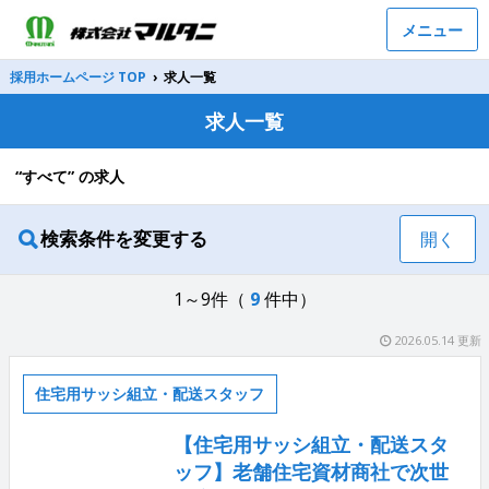
メニュー
採用ホームページ TOP
›
求人一覧
求人一覧
“すべて” の求人
検索条件を変更する
開く
1～9件（
9
件中）
2026.05.14 更新
住宅用サッシ組立・配送スタッフ
【住宅用サッシ組立・配送スタ
ッフ】老舗住宅資材商社で次世