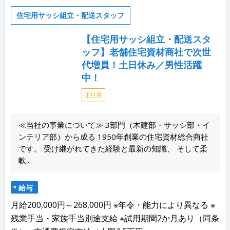
住宅用サッシ組立・配送スタッフ
【住宅用サッシ組立・配送スタ
ッフ】老舗住宅資材商社で次世
代増員！土日休み／男性活躍
中！
正社員
≪当社の事業について≫ 3部門（木建部・サッシ部・イ
ンテリア部）から成る 1950年創業の住宅資材総合商社
です。 受け継がれてきた経験と最新の知識、 そして柔
軟...
給与
月給200,000円～268,000円 ※年令・能力により異なる ※
残業手当・家族手当別途支給 ※試用期間2か月あり（同条