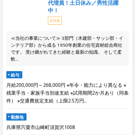
代増員！土日休み／男性活躍
中！
正社員
≪当社の事業について≫ 3部門（木建部・サッシ部・イ
ンテリア部）から成る 1950年創業の住宅資材総合商社
です。 受け継がれてきた経験と最新の知識、 そして柔
軟...
給与
月給200,000円～268,000円 ※年令・能力により異なる ※
残業手当・家族手当別途支給 ※試用期間2か月あり（同条
件） ※交通費規定支給（上限2.5万円...
勤務地
兵庫県宍粟市山崎町須賀沢1008