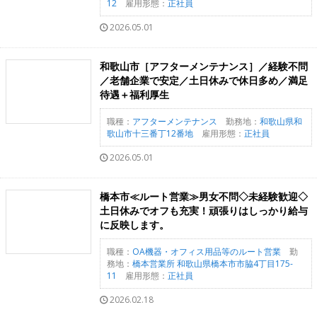
12
雇用形態：
正社員
2026.05.01
和歌山市［アフターメンテナンス］／経験不問
／老舗企業で安定／土日休みで休日多め／満足
待遇＋福利厚生
職種：
アフターメンテナンス
勤務地：
和歌山県和
歌山市十三番丁12番地
雇用形態：
正社員
2026.05.01
橋本市≪ルート営業≫男女不問◇未経験歓迎◇
土日休みでオフも充実！頑張りはしっかり給与
に反映します。
職種：
OA機器・オフィス用品等のルート営業
勤
務地：
橋本営業所 和歌山県橋本市市脇4丁目175-
11
雇用形態：
正社員
2026.02.18