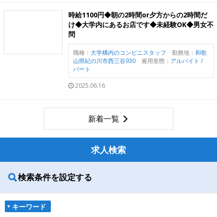
時給1100円◆朝の2時間or夕方からの2時間だ
け◆大学内にあるお店です◆未経験OK◆男女不
問
職種：
大学構内のコンビニスタッフ
勤務地：
和歌
山県紀の川市西三谷930
雇用形態：
アルバイト /
パート
2025.06.16
新着一覧
求人検索
検索条件を設定する
キーワード