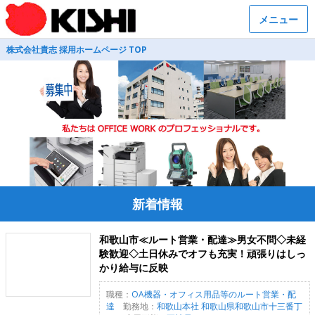
メニュー
株式会社貴志 採用ホームページ TOP
新着情報
和歌山市≪ルート営業・配達≫男女不問◇未経
験歓迎◇土日休みでオフも充実！頑張りはしっ
かり給与に反映
職種：
OA機器・オフィス用品等のルート営業・配
達
勤務地：
和歌山本社 和歌山県和歌山市十三番丁