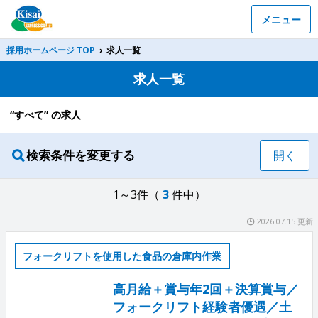
メニュー
採用ホームページ TOP
›
求人一覧
求人一覧
“すべて” の求人
検索条件を変更する
開く
1～3件（
3
件中）
2026.07.15 更新
フォークリフトを使用した食品の倉庫内作業
高月給＋賞与年2回＋決算賞与／
フォークリフト経験者優遇／土