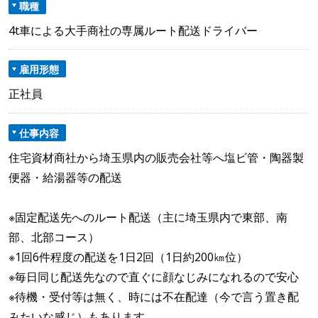
職種
4t車による大手商社の専属ルート配送ドライバー
雇用形態
正社員
仕事内容
住宅資材商社から埼玉県内の販売会社等へ塩ビ管・陶器製
便器・給湯器等の配送
※固定配送先へのルート配送（主に埼玉県内で東部、南
部、北部コース）
※1回6件程度の配送を1日2回（1日約200㎞位）
※毎日同じ配送先なので直ぐに顔なじみになれるので安心
※待機・受付等は無く、時には不在配達（今で言う置き配
みたいな感じ）もあります