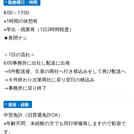
勤務曜日・時間
8:00～17:00
※1時間の休憩有
※早出・残業有（1日2時間程度）
★夜間ナシ
＜1日の流れ＞
6:00事務所に出社し配送に出発
→6件配送後、久喜の商社へ行き積込みをして再び配送へ
→６件終わり次第商社に戻り翌日の積込み
→事務所に戻り終了
資格・経験
中型免許（旧普通免許OK）
※年齢不問、未経験の方でも同行研修致しますので歓迎で
す。