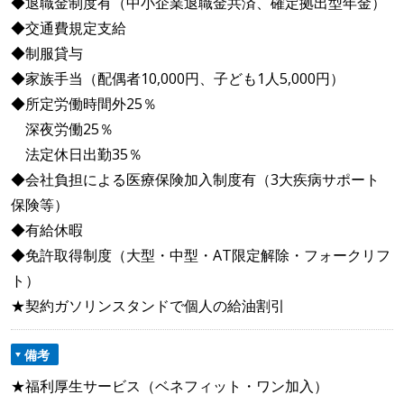
◆退職金制度有（中小企業退職金共済、確定拠出型年金）
◆交通費規定支給
◆制服貸与
◆家族手当（配偶者10,000円、子ども1人5,000円）
◆所定労働時間外25％
深夜労働25％
法定休日出勤35％
◆会社負担による医療保険加入制度有（3大疾病サポート
保険等）
◆有給休暇
◆免許取得制度（大型・中型・AT限定解除・フォークリフ
ト）
★契約ガソリンスタンドで個人の給油割引
備考
★福利厚生サービス（ベネフィット・ワン加入）