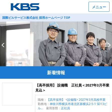
メニュー
国際ビルサービス株式会社 採用ホームページ TOP
新着情報
【高卒採用】 設備職 正社員＜2027年3月卒業
見込＞
職種：
【高卒採用】 <設備職> 2027年3月高校卒業
勤務地：
神奈川県横浜市港北区新横浜2-5-1 SD13ビ
ル...
雇用形態：
正社員