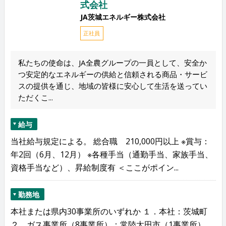
式会社
JA茨城エネルギー株式会社
正社員
私たちの使命は、JA全農グループの一員として、安全か
つ安定的なエネルギーの供給と信頼される商品・サービ
スの提供を通じ、地域の皆様に安心して生活を送ってい
ただくこ...
給与
当社給与規定による。 総合職 210,000円以上 ※賞与：
年2回（6月、12月） ※各種手当（通勤手当、家族手当、
資格手当など）、昇給制度有 ＜ここがポイン...
勤務地
本社または県内30事業所のいずれか １．本社：茨城町
２．ガス事業所（8事業所）：常陸太田市（1事業所）、