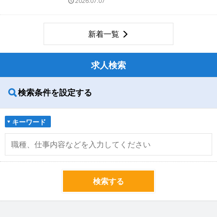
2026.07.07
新着一覧
求人検索
検索条件を設定する
キーワード
検索する