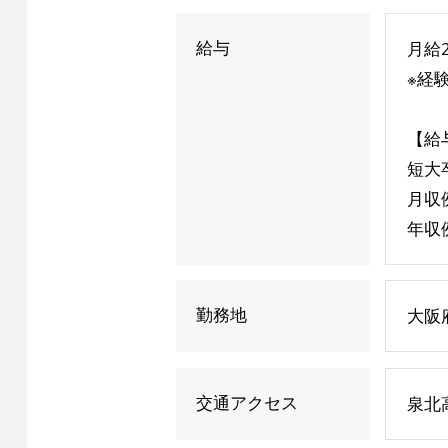
給与
月給
※経
【給
短大
月収
年収
勤務地
大阪
交通アクセス
泉北