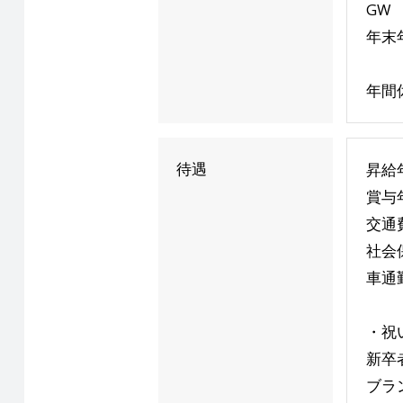
GW
年末
年間
待遇
昇給
賞与
交通
社会
車通
・祝
新卒
ブラ