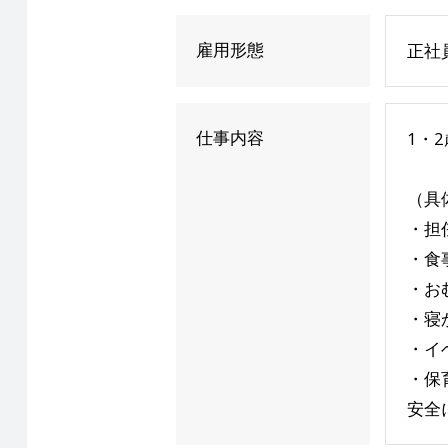
雇用形態
正社
仕事内容
1・
（具
・担
・食
・お
・寝
・イ
・保
安全