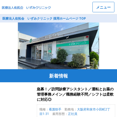
メニュー
医療法人佑拓会 いずみクリニック 採用ホームページ TOP
新着情報
急募！／訪問診療アシスタント／運転とお薬の
管理事務メイン／職務経験不問／シフトは柔軟
に対応◎
職種：
看護助手
勤務地：
大阪府和泉市小田町2丁
目1-31
雇用形態：
正社員