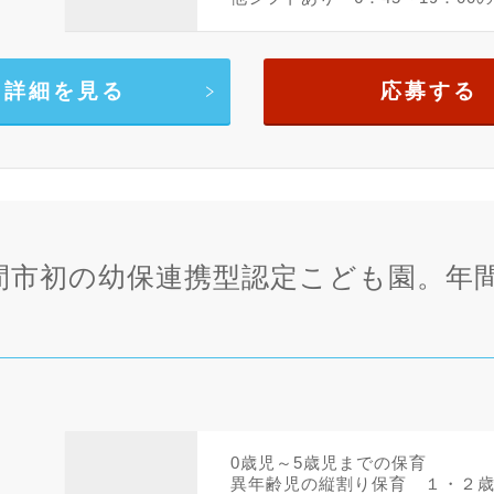
詳細を見る
応募する
間市初の幼保連携型認定こども園。年
。
0歳児～5歳児までの保育
異年齢児の縦割り保育 １・２