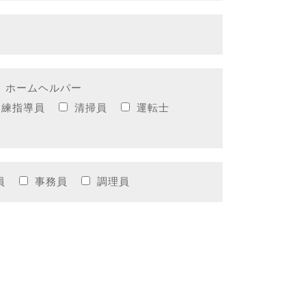
ホームヘルパー
訓練指導員
清掃員
運転士
員
事務員
調理員