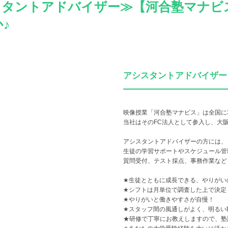
スタントアドバイザー≫【河合塾マナビ
♪
アシスタントアドバイザー
映像授業「河合塾マナビス」は全国に3
当社はそのFC法人として参入し、大
アシスタントアドバイザーの方には、
生徒の学習サポートやスケジュール管
質問受付、テスト採点、事務作業など
★生徒とともに成長できる、やりがい
★シフトは月単位で調査した上で決定
★やりがいと働きやすさが自慢！
★スタッフ間の風通しがよく、明るい
★研修で丁寧にお教えしますので、塾