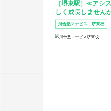
［堺東駅］≪アシ
しく成長しませんか
河合塾マナビス 堺東校