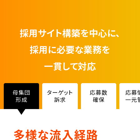
採用サイト構築を中心に、
採用に必要な業務を
一貫して対応
母集団
ターゲット
応募数
応募
形成
訴求
確保
一元
多様な流入経路