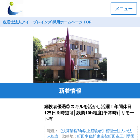
メニュー
税理士法人アイ・ブレインズ 採用ホームページ TOP
新着情報
経験者優遇◎スキルを活かし活躍！年間休日
125日＆時短可│残業10h程度(平常時)│リモー
ト有
職種：
【決算業務3年以上経験者】税理士法人の法
人担当
勤務地：
町田事務所 東京都町田市玉川学園