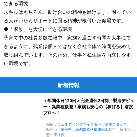
できる環境
スキルはもちろん、助け合いの精神も磨けます。困ってい
る⼈がいたらサポートに回る精神が根付いた職場です。
◆「家族」を大切にできる環境
子育て中の社員多数在籍中。家族と過ごす時間を大事にで
きるように、残業は個⼈ではなく会社全体で時間を決めて
取り組んでいます。そのため、仕事と私生活を両立しやす
い環境です。
新着情報
＜年間休日120日＞完全週休2日制／製造デビュ
ー・異業種歓迎！家族も安心の【稼げる】溶接
プロへ！
職種：
ウェルディングマイスター／溶接スタッフ
勤務地：
埼玉県北葛飾郡松伏町築比地12-1
雇用形
態：
正社員