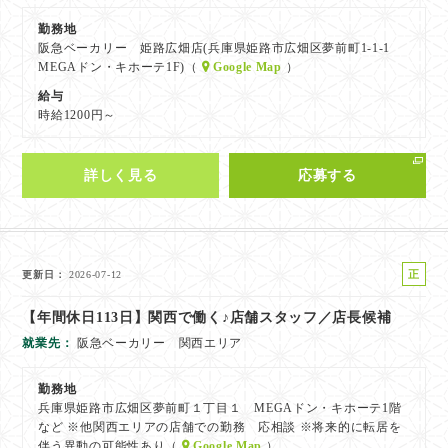
勤務地
阪急ベーカリー 姫路広畑店(兵庫県姫路市広畑区夢前町1-1-1
MEGAドン・キホーテ1F)（
Google Map
）
給与
時給1200円～
詳しく見る
応募する
正
更新日
2026-07-12
社
【年間休日113日】関西で働く♪店舗スタッフ／店長候補
員
就業先
阪急ベーカリー 関西エリア
勤務地
兵庫県姫路市広畑区夢前町１丁目１ MEGAドン・キホーテ1階
など ※他関西エリアの店舗での勤務 応相談 ※将来的に転居を
伴う異動の可能性あり（
Google Map
）