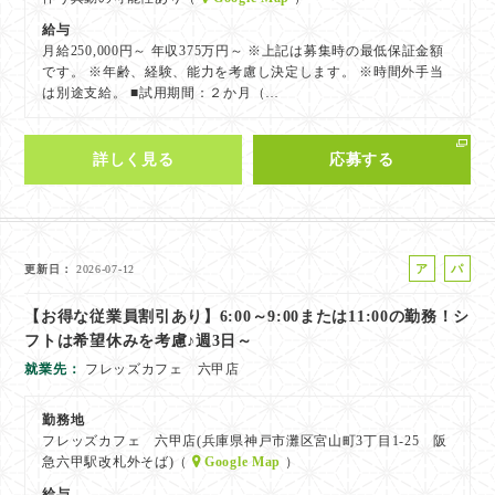
給与
月給250,000円～ 年収375万円～ ※上記は募集時の最低保証金額
です。 ※年齢、経験、能力を考慮し決定します。 ※時間外手当
は別途支給。 ■試用期間：２か月（…
詳しく見る
応募する
ア
パ
更新日
2026-07-12
ル
ー
【お得な従業員割引あり】6:00～9:00または11:00の勤務！シ
バ
ト
フトは希望休みを考慮♪週3日～
イ
ト
就業先
フレッズカフェ 六甲店
勤務地
フレッズカフェ 六甲店(兵庫県神戸市灘区宮山町3丁目1-25 阪
急六甲駅改札外そば)（
Google Map
）
給与