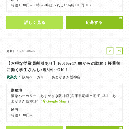
時給1130円～ 6時～9時はうれしい時給100円UP♪
詳しく見る
応募する
ア
パ
更新日
2026-06-25
ル
ー
【お得な従業員割引あり】16:00or17:00からの勤務！授業後
バ
ト
に働く学生さんも♪週3日～OK！
イ
ト
就業先
阪急ベーカリー あまがさき阪神店
勤務地
阪急ベーカリー あまがさき阪神店(兵庫県尼崎市潮江1-3-1 あ
まがさき阪神1F)（
Google Map
）
給与
時給1130円～