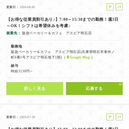
ア
パ
更新日
2026-08-05
ル
ー
【お得な従業員割引あり♪】7:00～15:30までの勤務！週3日
バ
ト
～OK！シフトは希望休みを考慮♪
イ
ト
就業先
阪急ベーカリー＆カフェ アスピア明石店
勤務地
阪急ベーカリー＆カフェ アスピア明石店(兵庫県明石市東仲ノ
町6番1号アスピア明石地下1階)（
Google Map
）
給与
時給1130円～
詳しく見る
応募する
ア
パ
更新日
2026-07-20
ル
ー