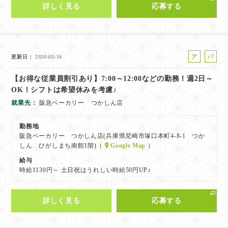
詳しく見る
応募する
ア
パ
更新日
2026-05-16
ル
ー
【お得な従業員割引あり】7:00～12:00などの勤務！週2日～
バ
ト
OK！シフトは希望休みを考慮♪
イ
ト
就業先
阪急ベーカリー つかしん店
勤務地
阪急ベーカリー つかしん店(兵庫県尼崎市塚口本町4-8-1 つか
しん ひがしまち南館1階)（
Google Map
）
給与
時給1130円～ 土日祝はうれしい時給50円UP♪
詳しく見る
応募する