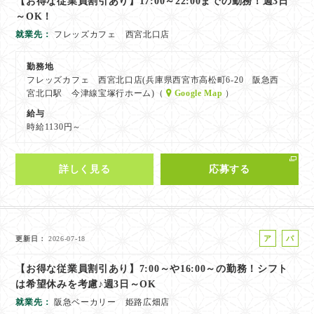
【お得な従業員割引あり】17:00～22:00までの勤務！週3日
バ
ト
～OK！
イ
ト
就業先
フレッズカフェ 西宮北口店
勤務地
フレッズカフェ 西宮北口店(兵庫県西宮市高松町6-20 阪急西
宮北口駅 今津線宝塚行ホーム)（
Google Map
）
給与
時給1130円～
詳しく見る
応募する
ア
パ
更新日
2026-07-18
ル
ー
【お得な従業員割引あり】7:00～や16:00～の勤務！シフト
バ
ト
は希望休みを考慮♪週3日～OK
イ
ト
就業先
阪急ベーカリー 姫路広畑店