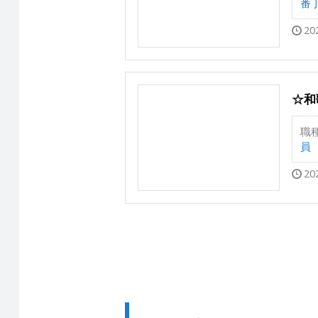
番
20
☆和
職
員
20