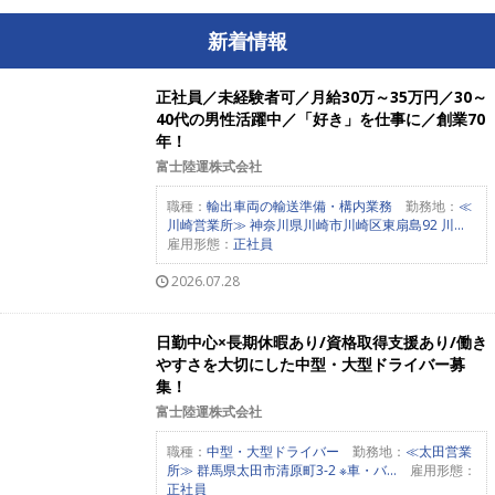
新着情報
正社員／未経験者可／月給30万～35万円／30～
40代の男性活躍中／「好き」を仕事に／創業70
年！
富士陸運株式会社
職種：
輸出車両の輸送準備・構内業務
勤務地：
≪
川崎営業所≫ 神奈川県川崎市川崎区東扇島92 川...
雇用形態：
正社員
2026.07.28
日勤中心×長期休暇あり/資格取得支援あり/働き
やすさを大切にした中型・大型ドライバー募
集！
富士陸運株式会社
職種：
中型・大型ドライバー
勤務地：
≪太田営業
所≫ 群馬県太田市清原町3-2 ※車・バ...
雇用形態：
正社員